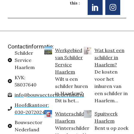
this :
Contactinformatie:
Werkgebied
Wat kost een
Schilder
van Schilder
schilder in
Service
Service
Haarlem?
Haarlem
Haarlem
De kosten
KVK:
Wilt u een
voor het
58037640
schilder huren
inhuren van
in Haarlem?
een schilder in
info@bouwsectornederland.nl
Dit is het...
Haarlem...
Hoofdkantoor:
030-2072024
Winterschilder
Spuitwerk
Haarlem
Haarlem
Bouwsector
Winterschilder
Bent u op zoek
Nederland