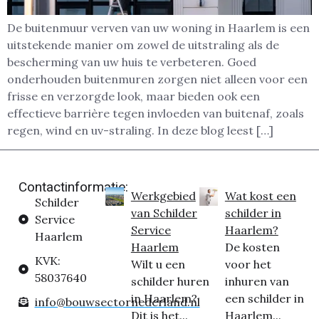
De buitenmuur verven van uw woning in Haarlem is een
uitstekende manier om zowel de uitstraling als de
bescherming van uw huis te verbeteren. Goed
onderhouden buitenmuren zorgen niet alleen voor een
frisse en verzorgde look, maar bieden ook een
effectieve barrière tegen invloeden van buitenaf, zoals
regen, wind en uv-straling. In deze blog leest […]
Contactinformatie:
Werkgebied
Wat kost een
Schilder
van Schilder
schilder in
Service
Service
Haarlem?
Haarlem
Haarlem
De kosten
KVK:
Wilt u een
voor het
58037640
schilder huren
inhuren van
in Haarlem?
een schilder in
info@bouwsectornederland.nl
Dit is het...
Haarlem...