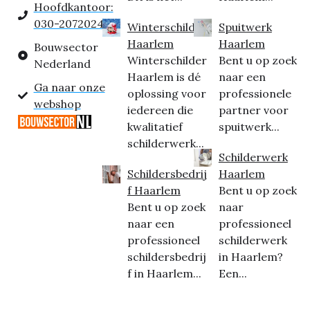
Hoofdkantoor:
030-2072024
Winterschilder
Spuitwerk
Haarlem
Haarlem
Bouwsector
Winterschilder
Bent u op zoek
Nederland
Haarlem is dé
naar een
Ga naar onze
oplossing voor
professionele
webshop
iedereen die
partner voor
kwalitatief
spuitwerk...
schilderwerk...
Schilderwerk
Schildersbedrij
Haarlem
f Haarlem
Bent u op zoek
Bent u op zoek
naar
naar een
professioneel
professioneel
schilderwerk
schildersbedrij
in Haarlem?
f in Haarlem...
Een...