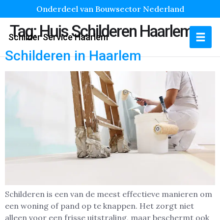
Onderdeel van Bouwsector Nederland
Tag:
Huis Schilderen Haarlem
Schilder Service Haarlem
Schilderen in Haarlem
Schilderen is een van de meest effectieve manieren om
een woning of pand op te knappen. Het zorgt niet
alleen voor een frisse uitstraling, maar beschermt ook