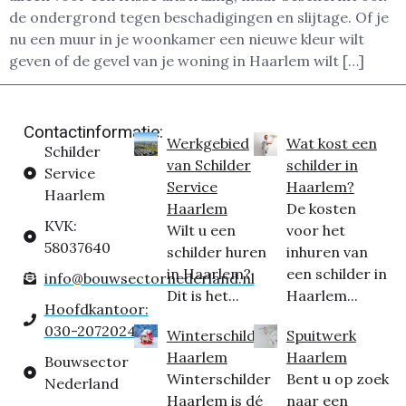
de ondergrond tegen beschadigingen en slijtage. Of je
nu een muur in je woonkamer een nieuwe kleur wilt
geven of de gevel van je woning in Haarlem wilt […]
Contactinformatie:
Werkgebied
Wat kost een
Schilder
van Schilder
schilder in
Service
Service
Haarlem?
Haarlem
Haarlem
De kosten
KVK:
Wilt u een
voor het
58037640
schilder huren
inhuren van
in Haarlem?
een schilder in
info@bouwsectornederland.nl
Dit is het...
Haarlem...
Hoofdkantoor:
030-2072024
Winterschilder
Spuitwerk
Haarlem
Haarlem
Bouwsector
Winterschilder
Bent u op zoek
Nederland
Haarlem is dé
naar een