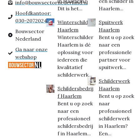
in Haarlem?
een schilder in
info@bouwsectornederland.nl
Dit is het...
Haarlem...
Hoofdkantoor:
030-2072024
Winterschilder
Spuitwerk
Haarlem
Haarlem
Bouwsector
Winterschilder
Bent u op zoek
Nederland
Haarlem is dé
naar een
Ga naar onze
oplossing voor
professionele
webshop
iedereen die
partner voor
kwalitatief
spuitwerk...
schilderwerk...
Schilderwerk
Schildersbedrij
Haarlem
f Haarlem
Bent u op zoek
Bent u op zoek
naar
naar een
professioneel
professioneel
schilderwerk
schildersbedrij
in Haarlem?
f in Haarlem...
Een...