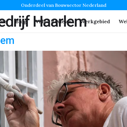
Onderdeel van Bouwsector Nederland
edrijf Haarlem
me
Blog
Video Reviews
Werkgebied
We
rlem