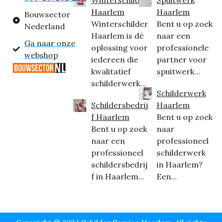
Winterschilder
Spuitwerk
Haarlem
Haarlem
Bouwsector
Winterschilder
Bent u op zoek
Nederland
Haarlem is dé
naar een
Ga naar onze
oplossing voor
professionele
webshop
iedereen die
partner voor
kwalitatief
spuitwerk...
schilderwerk...
Schilderwerk
Schildersbedrij
Haarlem
f Haarlem
Bent u op zoek
Bent u op zoek
naar
naar een
professioneel
professioneel
schilderwerk
schildersbedrij
in Haarlem?
f in Haarlem...
Een...