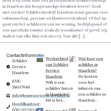
Bent u op zoek naar een professioneel schildersbedrijf
in Haarlem dat hoogwaardige kwaliteit levert? Zoek
niet verder! Schildersbedrijf Haarlem staat garant voor
vakmanschap, precisie en klanttevredenheid. Of het nu
gaat om het schilderen van uw woning, bedrijfspand of
een specifieke ruimte zoals de woonkamer of gevel, wij
maken van elke klus een succes. Van alle […]
Contactinformatie:
Werkgebied
Wat kost een
Schilder
van Schilder
schilder in
Service
Service
Haarlem?
Haarlem
Haarlem
De kosten
KVK:
Wilt u een
voor het
58037640
schilder huren
inhuren van
in Haarlem?
een schilder in
info@bouwsectornederland.nl
Dit is het...
Haarlem...
Hoofdkantoor:
030-2072024