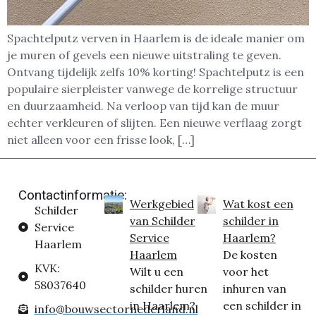
Spachtelputz verven in Haarlem is de ideale manier om
je muren of gevels een nieuwe uitstraling te geven.
Ontvang tijdelijk zelfs 10% korting! Spachtelputz is een
populaire sierpleister vanwege de korrelige structuur
en duurzaamheid. Na verloop van tijd kan de muur
echter verkleuren of slijten. Een nieuwe verflaag zorgt
niet alleen voor een frisse look, […]
Contactinformatie:
Werkgebied
Wat kost een
Schilder
van Schilder
schilder in
Service
Service
Haarlem?
Haarlem
Haarlem
De kosten
KVK:
Wilt u een
voor het
58037640
schilder huren
inhuren van
in Haarlem?
een schilder in
info@bouwsectornederland.nl