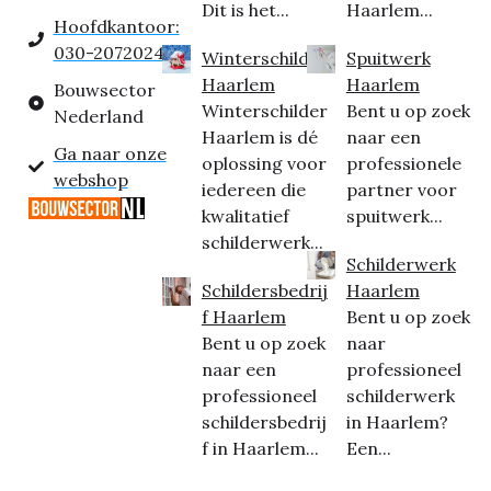
Dit is het...
Haarlem...
Hoofdkantoor:
030-2072024
Winterschilder
Spuitwerk
Haarlem
Haarlem
Bouwsector
Winterschilder
Bent u op zoek
Nederland
Haarlem is dé
naar een
Ga naar onze
oplossing voor
professionele
webshop
iedereen die
partner voor
kwalitatief
spuitwerk...
schilderwerk...
Schilderwerk
Schildersbedrij
Haarlem
f Haarlem
Bent u op zoek
Bent u op zoek
naar
naar een
professioneel
professioneel
schilderwerk
schildersbedrij
in Haarlem?
f in Haarlem...
Een...