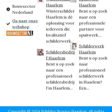
Haarlem
Haarlem
Bouwsector
Winterschilder
Bent u op zoek
Nederland
Haarlem is dé
naar een
Ga naar onze
oplossing voor
professionele
webshop
iedereen die
partner voor
kwalitatief
spuitwerk...
schilderwerk...
Schilderwerk
Schildersbedrij
Haarlem
f Haarlem
Bent u op zoek
Bent u op zoek
naar
naar een
professioneel
professioneel
schilderwerk
schildersbedrij
in Haarlem?
f in Haarlem...
Een...
Copyright © 2024 Schilder Service Haarlem, All rights