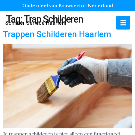
Onderdeel van Bouwsector Nederland
Tag:
Trap Schilderen
Schilder Service Haarlem
Trappen Schilderen Haarlem
Je trappen schilderen is niet alleen een functioneel