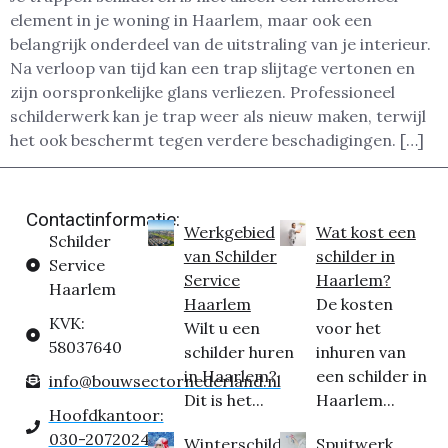
element in je woning in Haarlem, maar ook een
belangrijk onderdeel van de uitstraling van je interieur.
Na verloop van tijd kan een trap slijtage vertonen en
zijn oorspronkelijke glans verliezen. Professioneel
schilderwerk kan je trap weer als nieuw maken, terwijl
het ook beschermt tegen verdere beschadigingen. […]
Contactinformatie:
Werkgebied
Wat kost een
Schilder
van Schilder
schilder in
Service
Service
Haarlem?
Haarlem
Haarlem
De kosten
KVK:
Wilt u een
voor het
58037640
schilder huren
inhuren van
in Haarlem?
een schilder in
info@bouwsectornederland.nl
Dit is het...
Haarlem...
Hoofdkantoor:
030-2072024
Winterschilder
Spuitwerk