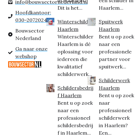
in Haarlem?
een schilder in
info@bouwsectornederland.nl
Dit is het...
Haarlem...
Hoofdkantoor:
030-2072024
Winterschilder
Spuitwerk
Haarlem
Haarlem
Bouwsector
Winterschilder
Bent u op zoek
Nederland
Haarlem is dé
naar een
Ga naar onze
oplossing voor
professionele
webshop
iedereen die
partner voor
kwalitatief
spuitwerk...
schilderwerk...
Schilderwerk
Schildersbedrij
Haarlem
f Haarlem
Bent u op zoek
Bent u op zoek
naar
naar een
professioneel
professioneel
schilderwerk
schildersbedrij
in Haarlem?
f in Haarlem...
Een...