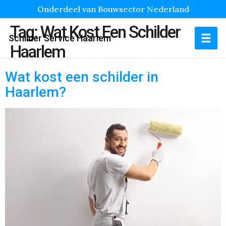
Onderdeel van Bouwsector Nederland
Tag:
Wat Kost Een Schilder
Schilder Service Haarlem
Haarlem
Wat kost een schilder in
Haarlem?