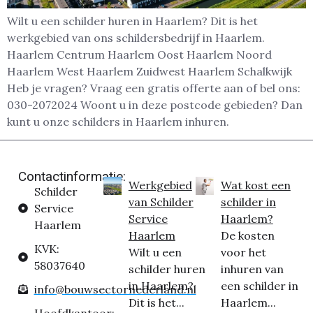
Wilt u een schilder huren in Haarlem? Dit is het
werkgebied van ons schildersbedrijf in Haarlem.
Haarlem Centrum Haarlem Oost Haarlem Noord
Haarlem West Haarlem Zuidwest Haarlem Schalkwijk
Heb je vragen? Vraag een gratis offerte aan of bel ons:
030-2072024 Woont u in deze postcode gebieden? Dan
kunt u onze schilders in Haarlem inhuren.
Contactinformatie:
Werkgebied
Wat kost een
Schilder
van Schilder
schilder in
Service
Service
Haarlem?
Haarlem
Haarlem
De kosten
KVK:
Wilt u een
voor het
58037640
schilder huren
inhuren van
in Haarlem?
een schilder in
info@bouwsectornederland.nl
Dit is het...
Haarlem...