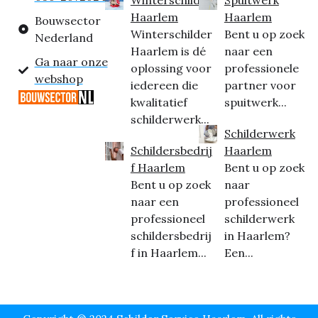
Haarlem
Haarlem
Bouwsector
Winterschilder
Bent u op zoek
Nederland
Haarlem is dé
naar een
Ga naar onze
oplossing voor
professionele
webshop
iedereen die
partner voor
kwalitatief
spuitwerk...
schilderwerk...
Schilderwerk
Schildersbedrij
Haarlem
f Haarlem
Bent u op zoek
Bent u op zoek
naar
naar een
professioneel
professioneel
schilderwerk
schildersbedrij
in Haarlem?
f in Haarlem...
Een...