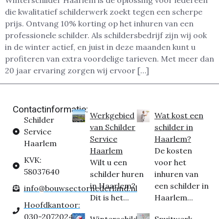
Winterschilder Haarlem is dé oplossing voor iedereen
die kwalitatief schilderwerk zoekt tegen een scherpe
prijs. Ontvang 10% korting op het inhuren van een
professionele schilder. Als schildersbedrijf zijn wij ook
in de winter actief, en juist in deze maanden kunt u
profiteren van extra voordelige tarieven. Met meer dan
20 jaar ervaring zorgen wij ervoor […]
Contactinformatie:
Werkgebied
Wat kost een
Schilder
van Schilder
schilder in
Service
Service
Haarlem?
Haarlem
Haarlem
De kosten
KVK:
Wilt u een
voor het
58037640
schilder huren
inhuren van
in Haarlem?
een schilder in
info@bouwsectornederland.nl
Dit is het...
Haarlem...
Hoofdkantoor:
030-2072024
Winterschilder
Spuitwerk