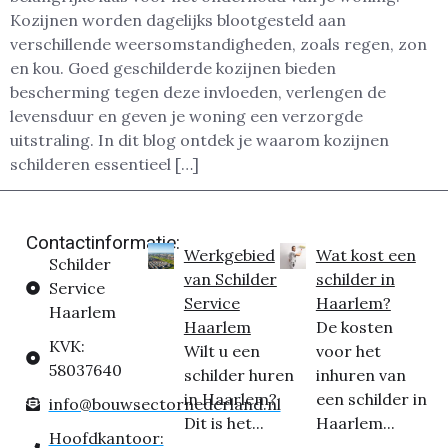
Kozijnen worden dagelijks blootgesteld aan
verschillende weersomstandigheden, zoals regen, zon
en kou. Goed geschilderde kozijnen bieden
bescherming tegen deze invloeden, verlengen de
levensduur en geven je woning een verzorgde
uitstraling. In dit blog ontdek je waarom kozijnen
schilderen essentieel […]
Contactinformatie:
Werkgebied
Wat kost een
Schilder
van Schilder
schilder in
Service
Service
Haarlem?
Haarlem
Haarlem
De kosten
KVK:
Wilt u een
voor het
58037640
schilder huren
inhuren van
in Haarlem?
een schilder in
info@bouwsectornederland.nl
Dit is het...
Haarlem...
Hoofdkantoor: