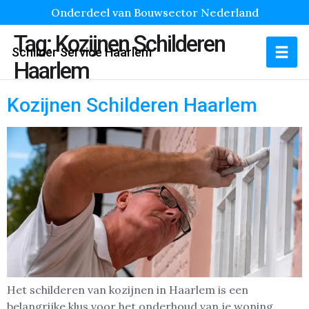
Onderdeel van Bouwsector Nederland
Tag:
Kozijnen Schilderen
Schilder Service Haarlem
Haarlem
Kozijnen Schilderen Haarlem
Het schilderen van kozijnen in Haarlem is een
belangrijke klus voor het onderhoud van je woning.