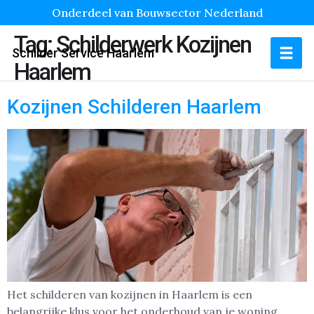
Onderdeel van Bouwsector Nederland
Tag:
Schilderwerk Kozijnen
Schilder Service Haarlem
Haarlem
Kozijnen Schilderen Haarlem
Het schilderen van kozijnen in Haarlem is een
belangrijke klus voor het onderhoud van je woning.