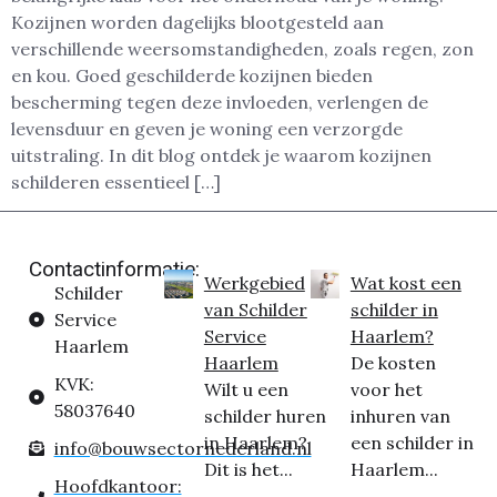
Kozijnen worden dagelijks blootgesteld aan
verschillende weersomstandigheden, zoals regen, zon
en kou. Goed geschilderde kozijnen bieden
bescherming tegen deze invloeden, verlengen de
levensduur en geven je woning een verzorgde
uitstraling. In dit blog ontdek je waarom kozijnen
schilderen essentieel […]
Contactinformatie:
Werkgebied
Wat kost een
Schilder
van Schilder
schilder in
Service
Service
Haarlem?
Haarlem
Haarlem
De kosten
KVK:
Wilt u een
voor het
58037640
schilder huren
inhuren van
in Haarlem?
een schilder in
info@bouwsectornederland.nl
Dit is het...
Haarlem...
Hoofdkantoor: